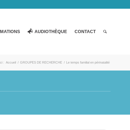
MATIONS
AUDIOTHÈQUE
CONTACT
ci :
Accueil
/
GROUPES DE RECHERCHE
/
Le temps familial en périnatalité